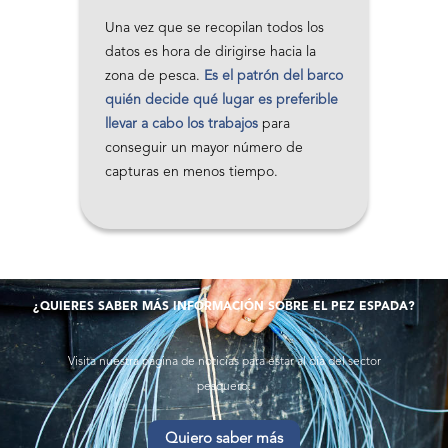
Una vez que se recopilan todos los
datos es hora de dirigirse hacia la
zona de pesca.
Es el patrón del barco
quién decide qué lugar es preferible
llevar a cabo los trabajos
para
conseguir un mayor número de
capturas en menos tiempo.
¿QUIERES SABER MÁS INFORMACIÓN SOBRE EL PEZ ESPADA?
Visita nuestra página de noticias para estar al día del sector
pesquero.
Quiero saber más