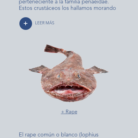
perteneciente a la familia penaeidae.
Estos crustáceos los hallamos morando
LEER MÁS
+ Rape
El rape común o blanco (lophius