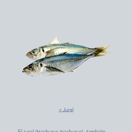
+ Jurel
El jurel (trachurus trachurus), también