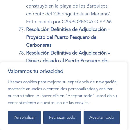
construyó en la playa de los Barquicos
enfrente del ‘Chiringuito Juan Mariano’.
Foto cedida por CARBOPESCA O.P.P. 66
Resolución Definitiva de Adjudicación –
Proyecto del Puerto Pesquero de
Carboneras
Resolución Definitiva de Adjudicación –
Dique adosado al Puerto Pesquero de
Carboneras
Valoramos tu privacidad
Bendición de un nuevo comienzo
Usamos cookies para mejorar su experiencia de navegación,
Autoridades, pescadores y vecinos se
mostrarle anuncios o contenidos personalizados y analizar
reunen en una emotiva misa para
nuestro tráfico. Al hacer clic en “Aceptar todo” usted da su
bendecir la nueva etapa del Puerto
consentimiento a nuestro uso de las cookies.
Pesquero de Carboneras.
Foto cedida por CARBOPESCA O.P.P. 66
Personalizar
Rechazar todo
Aceptar todo
La primera piedra