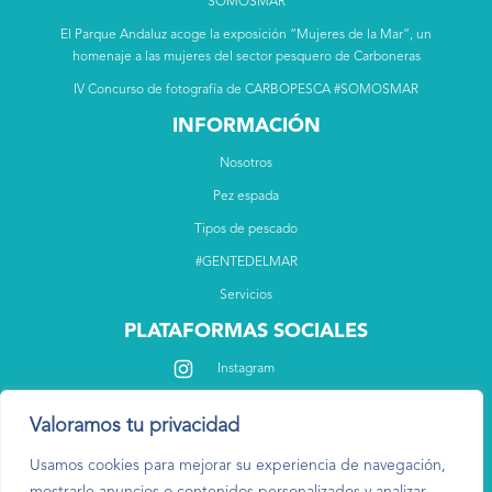
SOMOSMAR
El Parque Andaluz acoge la exposición “Mujeres de la Mar”, un
homenaje a las mujeres del sector pesquero de Carboneras
IV Concurso de fotografía de CARBOPESCA #SOMOSMAR
INFORMACIÓN
Nosotros
Pez espada
Tipos de pescado
#GENTEDELMAR
Servicios
PLATAFORMAS SOCIALES
Instagram
Facebook
Valoramos tu privacidad
Usamos cookies para mejorar su experiencia de navegación,