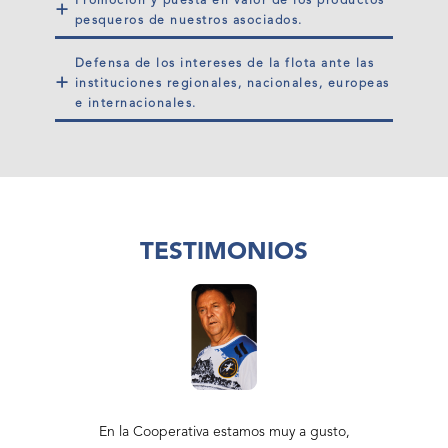
Promoción y puesta en valor de los productos
+
pesqueros de nuestros asociados.
Defensa de los intereses de la flota ante las
+
instituciones regionales, nacionales, europeas
e internacionales.
TESTIMONIOS
s decidimos
En la Cooperativa estamos muy a gusto,
Cuando com