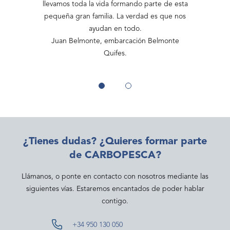
 Nos ayudan
llevamos toda la vida formando parte de esta
a formar p
senroles. ¡En
pequeña gran familia. La verdad es que nos
en el papele
rdad!
ayudan en todo.
un m
 y Josefa.
Juan Belmonte, embarcación Belmonte
Simón Día
Quifes.
¿Tienes dudas? ¿Quieres formar parte
de CARBOPESCA?
Llámanos, o ponte en contacto con nosotros mediante las
siguientes vías. Estaremos encantados de poder hablar
contigo.
+34 950 130 050