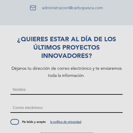
administracion@carbopesca.com
¿QUIERES ESTAR AL DÍA DE LOS
ÚLTIMOS PROYECTOS
INNOVADORES?
Déjanos tu dirección de correo electrónico y te enviaremos
toda la información.
Nombre
(Obligatorio)
Nombre
Email
(Obligatorio)
Consentimiento
He leído y acepto
la política de privacidad
.
(Obligatorio)