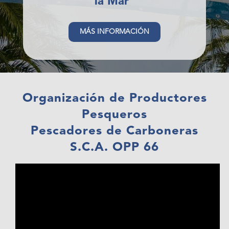
la Mar”
MÁS INFORMACIÓN
Organización de Productores
Pesqueros
Pescadores de Carboneras
S.C.A. OPP 66