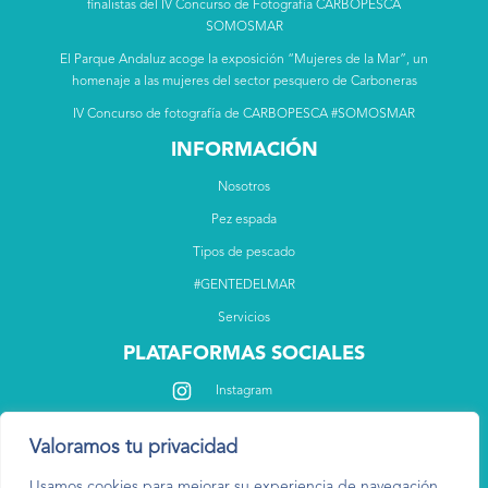
finalistas del IV Concurso de Fotografía CARBOPESCA
SOMOSMAR
El Parque Andaluz acoge la exposición “Mujeres de la Mar”, un
homenaje a las mujeres del sector pesquero de Carboneras
IV Concurso de fotografía de CARBOPESCA #SOMOSMAR
INFORMACIÓN
Nosotros
Pez espada
Tipos de pescado
#GENTEDELMAR
Servicios
PLATAFORMAS SOCIALES
Instagram
Facebook
Valoramos tu privacidad
Usamos cookies para mejorar su experiencia de navegación,